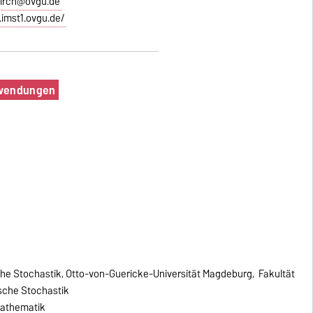
kirch@ovgu.de
.imst1.ovgu.de/
nwendungen
che Stochastik, Otto-von-Guericke-Universität Magdeburg, Fakultät
ische Stochastik
Mathematik