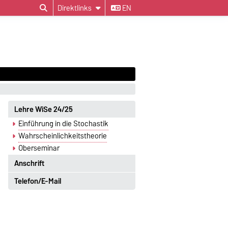
Direktlinks
EN
Lehre WiSe 24/25
Einführung in die Stochastik
Wahrscheinlichkeitstheorie
Oberseminar
Anschrift
Telefon/E-Mail
Postanschrift
Telefon
Otto-von-Guericke-Universität
Tel.: +49 391-67-52068
Magdeburg