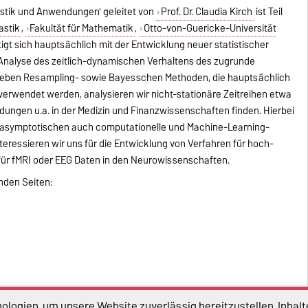
istik und Anwendungen' geleitet von
Prof. Dr. Claudia Kirch
ist Teil
astik
,
Fakultät für Mathematik
,
Otto-von-Guericke-Universität
igt sich hauptsächlich mit der Entwicklung neuer statistischer
r Analyse des zeitlich-dynamischen Verhaltens des zugrunde
Neben Resampling- sowie Bayesschen Methoden, die hauptsächlich
 verwendet werden, analysieren wir nicht-stationäre Zeitreihen etwa
ungen u.a. in der Medizin und Finanzwissenschaften finden. Hierbei
 asymptotischen auch computationelle und Machine-Learning-
ressieren wir uns für die Entwicklung von Verfahren für hoch-
ür fMRI oder EEG Daten in den Neurowissenschaften.
enden Seiten:
logien, um unsere Website zuverlässig bereitzustellen, Inhalt