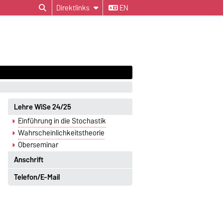
Direktlinks
EN
Lehre WiSe 24/25
Einführung in die Stochastik
Wahrscheinlichkeitstheorie
Oberseminar
Anschrift
Telefon/E-Mail
Postanschrift
Telefon
Otto-von-Guericke-Universität
Tel.: +49 391-67-52068
Magdeburg