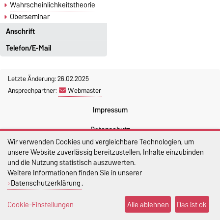
Wahrscheinlichkeitstheorie
Oberseminar
Anschrift
Telefon/E-Mail
Postanschrift
Telefon
Otto-von-Guericke-Universität
Letzte Änderung: 26.02.2025
Tel.: +49 391-67-52068
Magdeburg
Ansprechpartner:
Webmaster
Tel.: +49 391-67-58651
Fakultät für Mathematik
(Sekretariat)
Impressum
Institut für Mathematische
Stochastik
Datenschutz
Postfach 4120
Wir verwenden Cookies und vergleichbare Technologien, um
39016 Magdeburg
E-Mail
Barrierefreiheit
unsere Website zuverlässig bereitzustellen, Inhalte einzubinden
und die Nutzung statistisch auszuwerten.
Cookie-Einstellungen
Hausanschrift
claudia.kirch@ovgu.de
Weitere Informationen finden Sie in unserer
Datenschutzerklärung
.
Sitemap
Otto-von-Guericke-Universität
Cookie-Einstellungen
Alle ablehnen
Das ist ok
Magdeburg
Fakultät für Mathematik